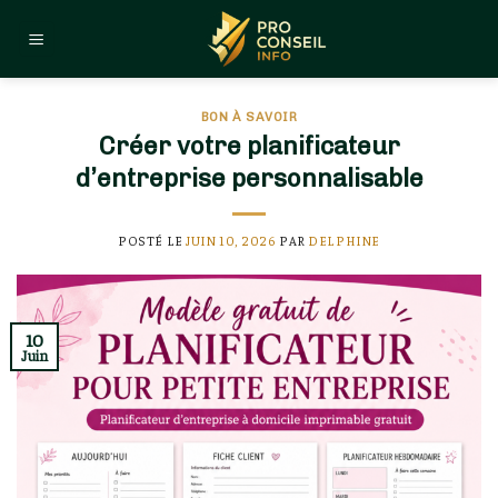
Skip
to
content
BON À SAVOIR
Créer votre planificateur
d’entreprise personnalisable
POSTÉ LE
JUIN 10, 2026
PAR
DELPHINE
10
Juin