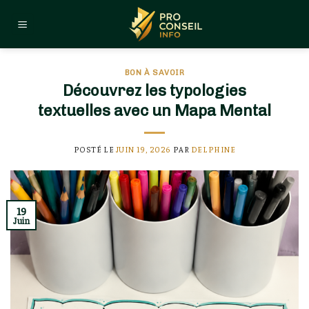
Skip
to
content
BON À SAVOIR
Découvrez les typologies
textuelles avec un Mapa Mental
POSTÉ LE
JUIN 19, 2026
PAR
DELPHINE
19
Juin