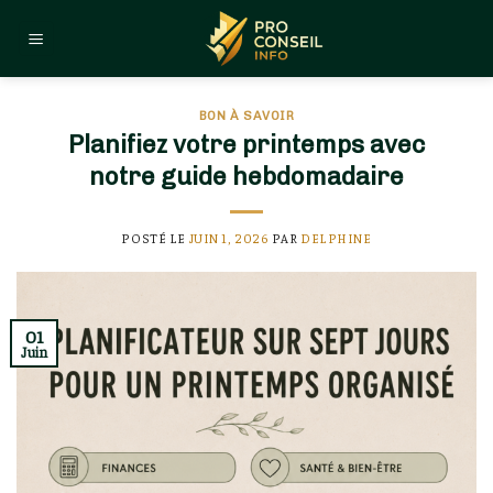
Skip
to
content
BON À SAVOIR
Planifiez votre printemps avec
notre guide hebdomadaire
POSTÉ LE
JUIN 1, 2026
PAR
DELPHINE
01
Juin