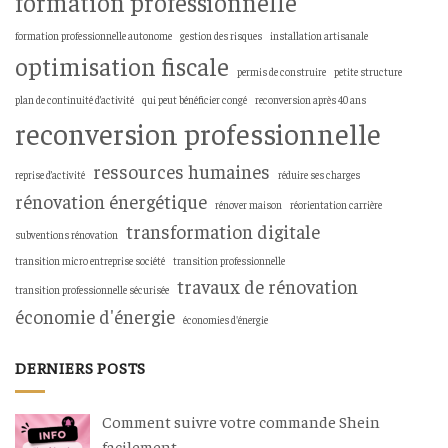
formation professionnelle
formation professionnelle autonome
gestion des risques
installation artisanale
optimisation fiscale
permis de construire
petite structure
plan de continuité d’activité
qui peut bénéficier congé
reconversion après 40 ans
reconversion professionnelle
ressources humaines
reprise d’activité
réduire ses charges
rénovation énergétique
rénover maison
réorientation carrière
transformation digitale
subventions rénovation
transition micro entreprise société
transition professionnelle
travaux de rénovation
transition professionnelle sécurisée
économie d'énergie
économies d'énergie
DERNIERS POSTS
Comment suivre votre commande Shein
facilement