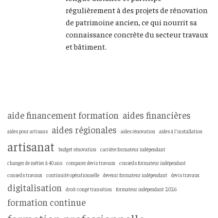
régulièrement à des projets de rénovation
de patrimoine ancien, ce qui nourrit sa
connaissance concrète du secteur travaux
et bâtiment.
aide financement formation
aides financières
aides régionales
aides pour artisans
aides rénovation
aides à l’installation
artisanat
budget rénovation
carrière formateur indépendant
changer de métier à 40 ans
comparer devis travaux
conseils formateur indépendant
conseils travaux
continuité opérationnelle
devenir formateur indépendant
devis travaux
digitalisation
droit congé transition
formateur indépendant 2026
formation continue