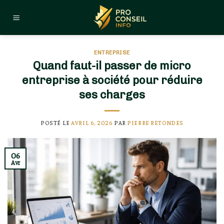
Skip
to
content
ENTREPRISE
Quand faut-il passer de micro
entreprise à société pour réduire
ses charges
POSTÉ LE
AVRIL 6, 2026
PAR
PIERRE RETONDES
06
Avr