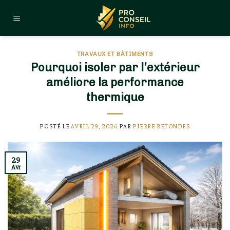
Skip
to
content
TRAVAUX ET BÂTIMENTS
Pourquoi isoler par l’extérieur
améliore la performance
thermique
POSTÉ LE
AVRIL 29, 2026
PAR
PIERRE RETONDES
29
Avr