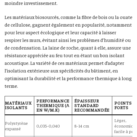
moindre investissement.
Les matériaux biosourcés, comme la fibre de bois ou la ouate
de cellulose, gagnent également en popularité, notamment
pour leur aspect écologique et leur capacité à laisser
respirer les murs, évitant ainsi les problèmes d’humidité ou
de condensation. La laine de roche, quant à elle, assure une
résistance appréciée au feu tout en étant un bon isolant
acoustique. La variété de ces matériaux permet d’adapter
l’isolation extérieure aux spécificités du bâtiment, en
optimisant la durabilité et la performance thermique à long
terme.
PERFORMANCE
ÉPAISSEUR
MATÉRIAUX
POINTS
THERMIQUE (Λ
STANDARD
ISOLANTS
FORTS
EN W/M.K)
RECOMMANDÉE
Léger,
Polystyrène
0,035-0,040
8-14 cm
économique
expansé
facile à pos