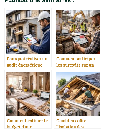
Publications Similaires :
Pourquoi réaliser un
Comment anticiper
audit énergétique
les surcoûts sur un
avant des travaux
chantier
Comment estimer le
Combien coûte
budget d’une
l’isolation des