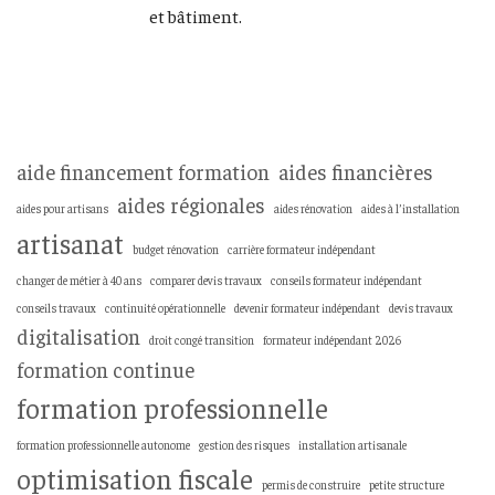
et bâtiment.
aide financement formation
aides financières
aides régionales
aides pour artisans
aides rénovation
aides à l’installation
artisanat
budget rénovation
carrière formateur indépendant
changer de métier à 40 ans
comparer devis travaux
conseils formateur indépendant
conseils travaux
continuité opérationnelle
devenir formateur indépendant
devis travaux
digitalisation
droit congé transition
formateur indépendant 2026
formation continue
formation professionnelle
formation professionnelle autonome
gestion des risques
installation artisanale
optimisation fiscale
permis de construire
petite structure