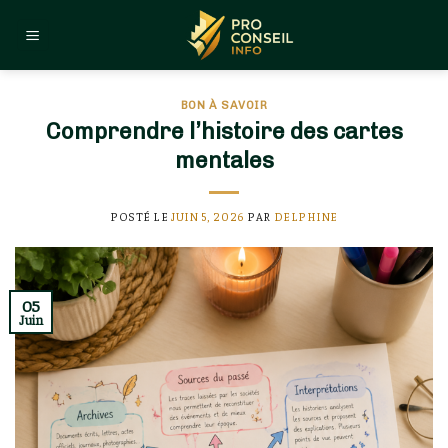
Skip
to
content
BON À SAVOIR
Comprendre l’histoire des cartes
mentales
POSTÉ LE
JUIN 5, 2026
PAR
DELPHINE
05
Juin