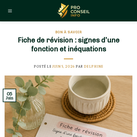
Skip
to
content
BON À SAVOIR
Fiche de révision : signes d’une
fonction et inéquations
POSTÉ LE
JUIN 5, 2026
PAR
DELPHINE
05
Juin