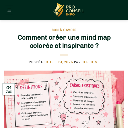
Skip
to
content
BON À SAVOIR
Comment créer une mind map
colorée et inspirante ?
POSTÉ LE
JUILLET 4, 2026
PAR
DELPHINE
04
Juil