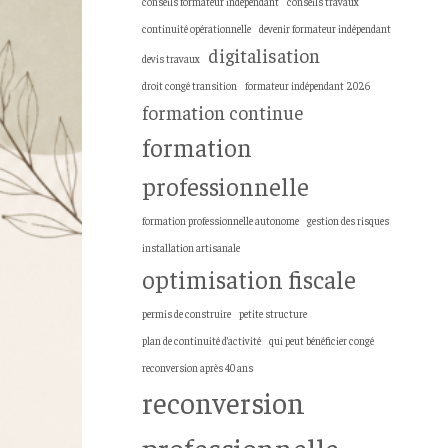
conseils formateur indépendant
conseils travaux
continuité opérationnelle
devenir formateur indépendant
digitalisation
devis travaux
droit congé transition
formateur indépendant 2026
formation continue
formation
professionnelle
formation professionnelle autonome
gestion des risques
installation artisanale
optimisation fiscale
permis de construire
petite structure
plan de continuité d’activité
qui peut bénéficier congé
reconversion après 40 ans
reconversion
professionnelle