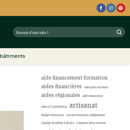
 bâtiments
aide financement formation
aides financières
aides pour artisans
aides régionales
aides rénovation
artisanat
aides à l’installation
budget rénovation
carrière formateur indépendant
changer de métier à 40 ans
comparer devis travaux