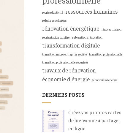
ressources humaines
reprise d’activité
réduire ses charges
rénovation énergétique
rénover maison
réorientation carrière
subventions rénovation
transformation digitale
transition micro entreprise société
transition professionnelle
transition professionnelle sécurisée
travaux de rénovation
économie d'énergie
économies d'énergie
DERNIERS POSTS
Créez vos propres cartes
de bienvenue à partager
en ligne