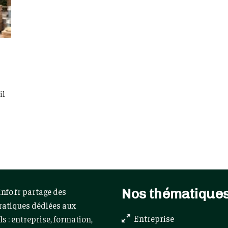
il
Nos thématique
nfo.fr partage des
ratiques dédiées aux
Entreprise
s : entreprise, formation,