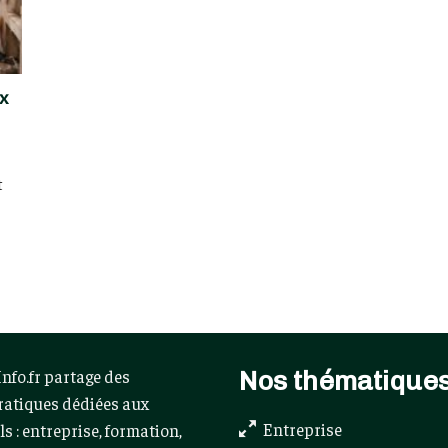
ux
t
Nos thématique
nfo.fr partage des
ratiques dédiées aux
Entreprise
s : entreprise, formation,