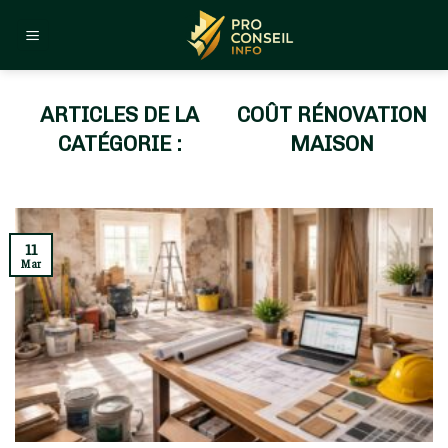
Skip
to
content
COÛT RÉNOVATION
MAISON
11
Mar